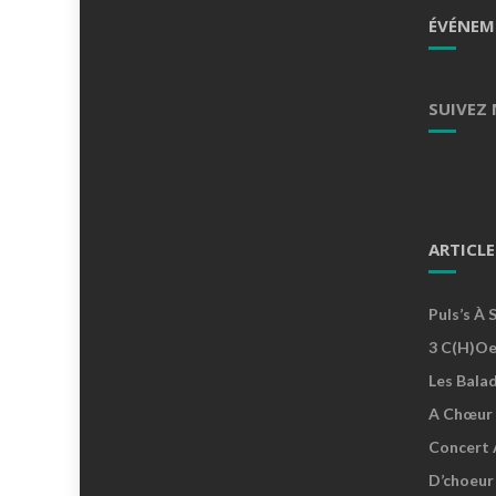
ÉVÉNEM
SUIVEZ
ARTICLE
Puls’s À 
3 C(h)oe
Les Bala
A Chœur 
Concert 
D’choeur