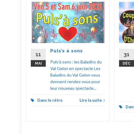
ylas !
hoeur
choeur
 à
Puls’s à sons
up
11
31
en
Puls’à sons : les Baladins du
MAI
DÉC
 Fêtes
Val Gelon en spectacle Les
Baladins du Val Gelon vous
donnent rendez-vous pour
la suite
leur nouveau spectacle...
Dans le rétro
Lire la suite
Dans