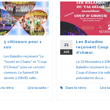
3 c(h)oeurs pour 1
Les Baladins
21
soir
reçoivent Coup
AVR
d’chœur.
Les Baladins reçoivent "Le
Touvet en Chœur" et "Coup
Le 23 Novembre à 20h
D'Choeur" pour un concert
Baladins reçoivent la 
commun. Le Samedi 24
Coup d’chœur à la sall
Janvier à 20h00, salle...
polyvalente de La...
 le rétro
Lire la suite
Dans le rétro
Lire l