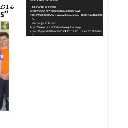
vidéo
Télécharger le fichier:
https://www.new.baladinsduvalgelon.fr/wp-
content/uploads/2024/09/2024%2010%20Teaser%20Baladins.mp4?
_=1
Télécharger le fichier:
https://www.new.baladinsduvalgelon.fr/wp-
content/uploads/2024/09/2024%2010%20Teaser%20Baladins.mp4?
_=1