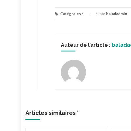
Catégories :
/
par
baladadmin
Auteur de l’article :
balada
Articles similaires '