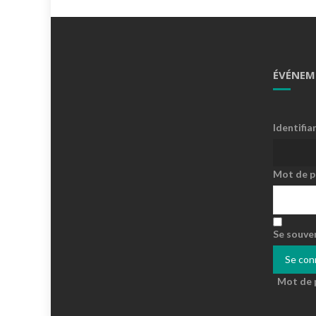
ÉVÉNEM
Identifia
Mot de p
Se souve
Mot de 