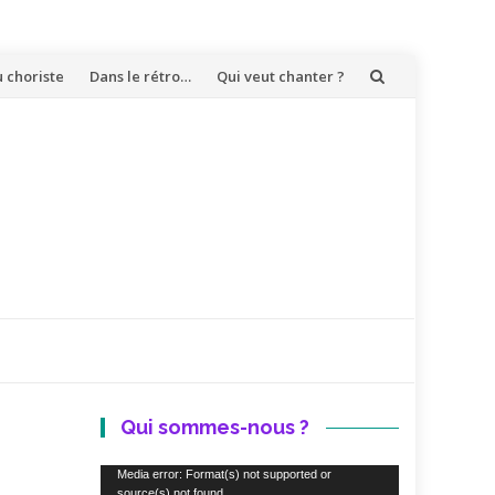
u choriste
Dans le rétro…
Qui veut chanter ?
Qui sommes-nous ?
Lecteur
Media error: Format(s) not supported or
source(s) not found