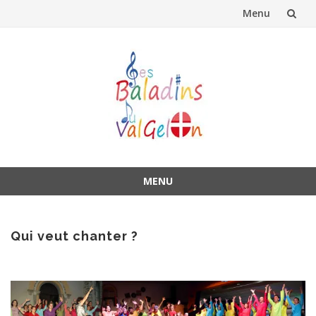
Menu
Aller
au
contenu
MENU
Aller
au
contenu
Qui veut chanter ?