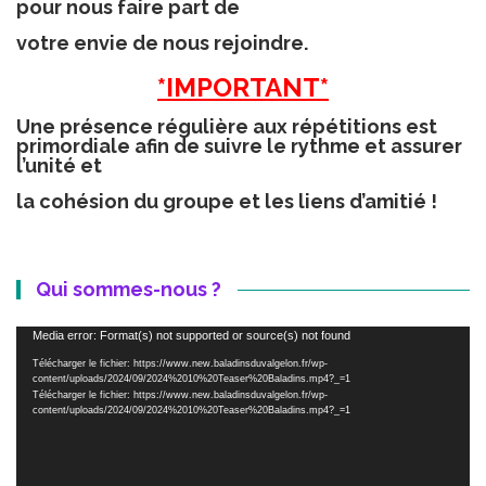
pour nous faire part de
votre envie de nous rejoindre.
*IMPORTANT*
Une présence régulière aux répétitions est
primordiale afin de suivre le rythme et assurer
l’unité et
la cohésion du groupe et les liens d’amitié !
Qui sommes-nous ?
Lecteur
Media error: Format(s) not supported or source(s) not found
vidéo
Télécharger le fichier: https://www.new.baladinsduvalgelon.fr/wp-
content/uploads/2024/09/2024%2010%20Teaser%20Baladins.mp4?_=1
Télécharger le fichier: https://www.new.baladinsduvalgelon.fr/wp-
content/uploads/2024/09/2024%2010%20Teaser%20Baladins.mp4?_=1