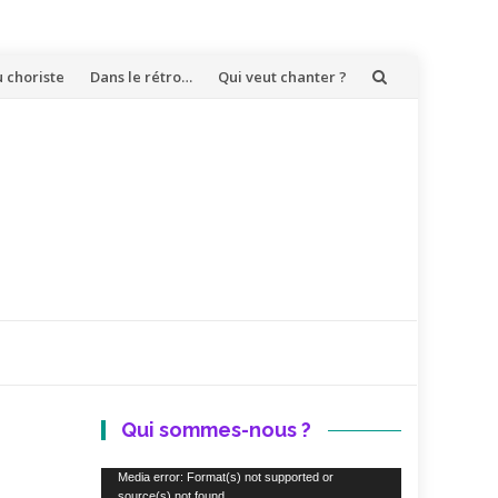
u choriste
Dans le rétro…
Qui veut chanter ?
Qui sommes-nous ?
Lecteur
Media error: Format(s) not supported or
source(s) not found