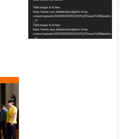
vidéo
Télécharger le fichier:
https://www.new.baladinsduvalgelon.fr/wp-
content/uploads/2024/09/2024%2010%20Teaser%20Baladins.mp4?
_=1
Télécharger le fichier:
https://www.new.baladinsduvalgelon.fr/wp-
content/uploads/2024/09/2024%2010%20Teaser%20Baladins.mp4?
_=1