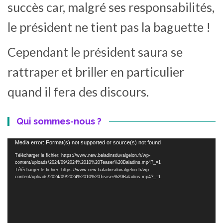
succès car, malgré ses responsabilités,
le président ne tient pas la baguette !
Cependant le président saura se
rattraper et briller en particulier
quand il fera des discours.
Qui sommes-nous ?
Lecteur
Media error: Format(s) not supported or source(s) not found
vidéo
Télécharger le fichier: https://www.new.baladinsduvalgelon.fr/wp-
content/uploads/2024/09/2024%2010%20Teaser%20Baladins.mp4?_=1
Télécharger le fichier: https://www.new.baladinsduvalgelon.fr/wp-
content/uploads/2024/09/2024%2010%20Teaser%20Baladins.mp4?_=1