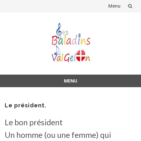
Menu
Aller
au
contenu
MENU
Aller
au
contenu
Le président.
Le bon président
Un homme (ou une femme) qui