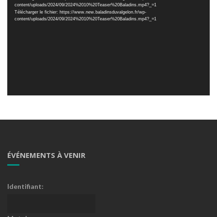
content/uploads/2024/09/2024%2010%20Teaser%20Baladins.mp4?_=1
Télécharger le fichier: https://www.new.baladinsduvalgelon.fr/wp-
content/uploads/2024/09/2024%2010%20Teaser%20Baladins.mp4?_=1
ÉVÉNEMENTS À VENIR
Identifiant: