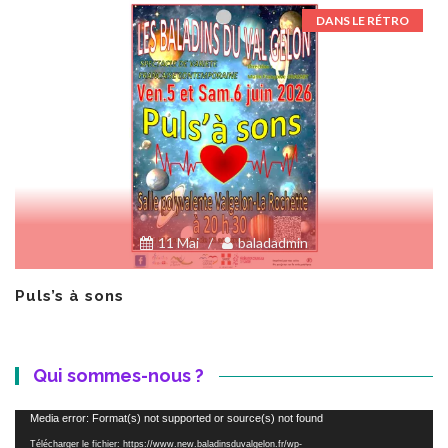
DANS LE RÉTRO
11 Mai
/
baladadmin
Puls’s à sons
Qui sommes-nous ?
Lecteur
Media error: Format(s) not supported or source(s) not found
vidéo
Télécharger le fichier: https://www.new.baladinsduvalgelon.fr/wp-