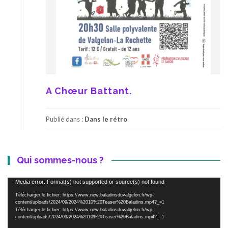
A Chœur Battant.
Publié dans :
Dans le rétro
Qui sommes-nous ?
Lecteur
Media error: Format(s) not supported or source(s) not found
vidéo
Télécharger le fichier: https://www.new.baladinsduvalgelon.fr/wp-
content/uploads/2024/09/2024%2010%20Teaser%20Baladins.mp4?_=1
Télécharger le fichier: https://www.new.baladinsduvalgelon.fr/wp-
content/uploads/2024/09/2024%2010%20Teaser%20Baladins.mp4?_=1