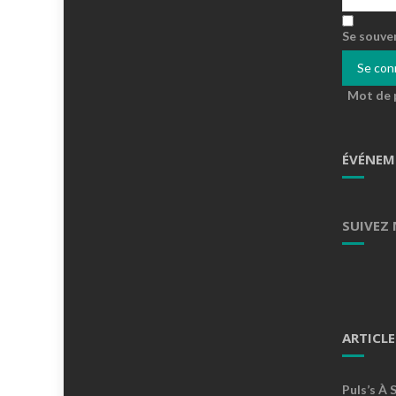
Se souve
Mot de 
ÉVÉNEM
SUIVEZ
ARTICLE
Puls’s À 