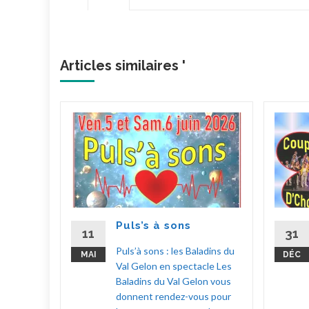
Articles similaires '
ylas !
hoeur
choeur
 à
Puls’s à sons
up
11
31
en
Puls’à sons : les Baladins du
MAI
DÉC
 Fêtes
Val Gelon en spectacle Les
Baladins du Val Gelon vous
donnent rendez-vous pour
la suite