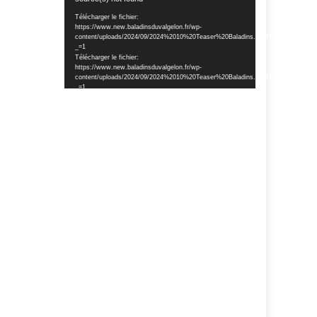
vidéo
Télécharger le fichier:
https://www.new.baladinsduvalgelon.fr/wp-
content/uploads/2024/09/2024%2010%20Teaser%20Baladins.mp4?
_=1
Télécharger le fichier:
https://www.new.baladinsduvalgelon.fr/wp-
content/uploads/2024/09/2024%2010%20Teaser%20Baladins.mp4?
_=1