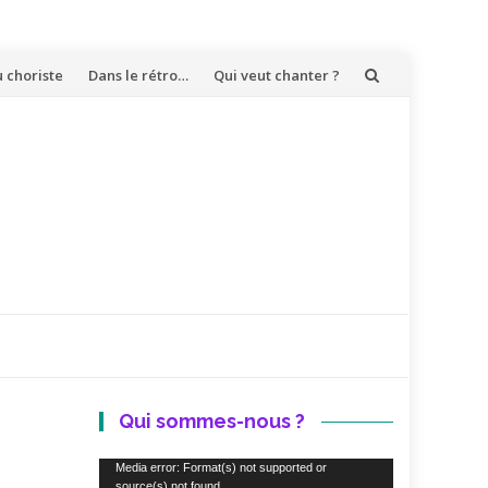
u choriste
Dans le rétro…
Qui veut chanter ?
Qui sommes-nous ?
Lecteur
Media error: Format(s) not supported or
source(s) not found