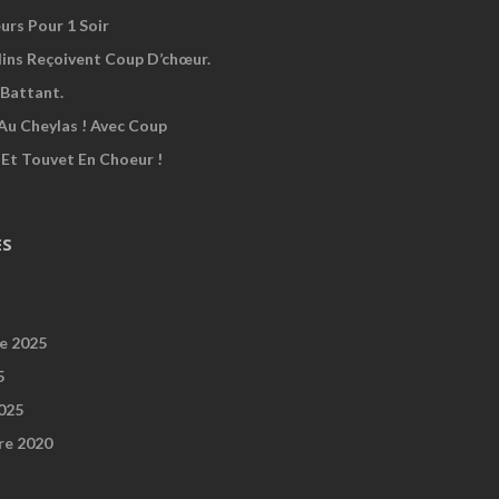
urs Pour 1 Soir
dins Reçoivent Coup D’chœur.
Battant.
Au Cheylas ! Avec Coup
 Et Touvet En Choeur !
ES
e 2025
5
2025
re 2020