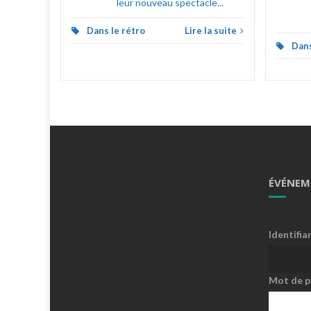
leur nouveau spectacle...
Dans le rétro
Lire la suite
Dans
ÉVÉNEM
Identifia
Mot de p