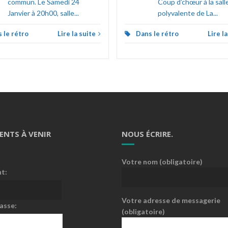
commun. Le Samedi 24
Coup d’chœur à la sall
Janvier à 20h00, salle...
polyvalente de La...
 le rétro
Lire la suite
Dans le rétro
Lire l
ENTS À VENIR
NOUS ÉCRIRE.
Votre nom (obligatoire)
nt:
Votre adresse de messagerie
asse:
(obligatoire)