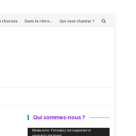
u choriste
Dans le rétro…
Qui veut chanter ?
Qui sommes-nous ?
Lecteur
Media error: Format(s) not supported or
source(s) not found