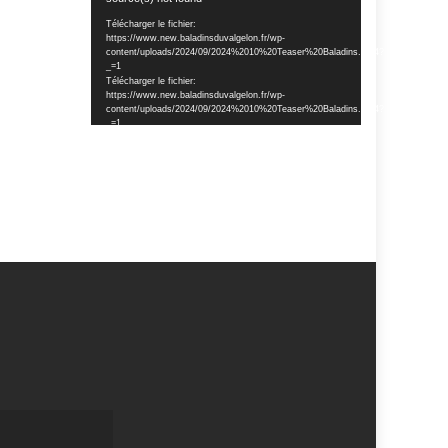
vidéo
Télécharger le fichier:
https://www.new.baladinsduvalgelon.fr/wp-
content/uploads/2024/09/2024%2010%20Teaser%20Baladins.mp4?
_=1
Télécharger le fichier:
https://www.new.baladinsduvalgelon.fr/wp-
content/uploads/2024/09/2024%2010%20Teaser%20Baladins.mp4?
_=1