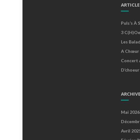
ARTICLE
Puls’s À 
3 C(h)oe
Les Bala
A Chœur 
Concert 
D’choeur
ARCHIV
Mai 2026
Décembr
Avril 202