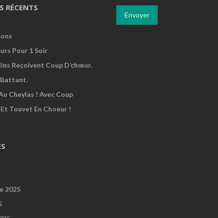
S RÉCENTS
Sons
urs Pour 1 Soir
dins Reçoivent Coup D’chœur.
Battant.
Au Cheylas ! Avec Coup
 Et Touvet En Choeur !
ES
e 2025
5