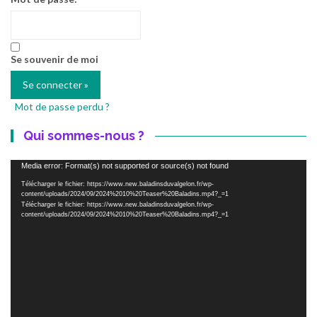
Se souvenir de moi
Mot de passe perdu ?
Qui sommes-nous ?
Lecteur
Media error: Format(s) not supported or source(s) not found
vidéo
Télécharger le fichier: https://www.new.baladinsduvalgelon.fr/wp-
content/uploads/2024/09/2024%2010%20Teaser%20Baladins.mp4?_=1
Télécharger le fichier: https://www.new.baladinsduvalgelon.fr/wp-
content/uploads/2024/09/2024%2010%20Teaser%20Baladins.mp4?_=1