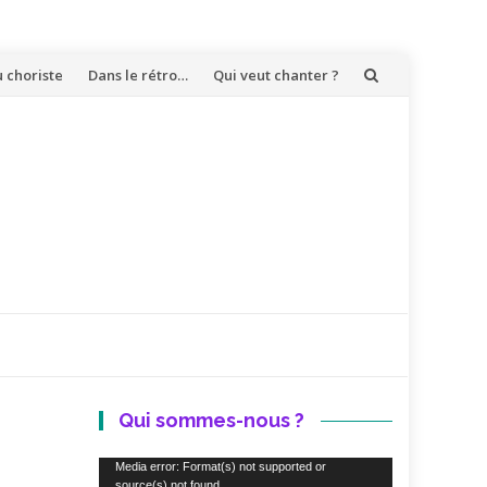
u choriste
Dans le rétro…
Qui veut chanter ?
Qui sommes-nous ?
Lecteur
Media error: Format(s) not supported or
source(s) not found