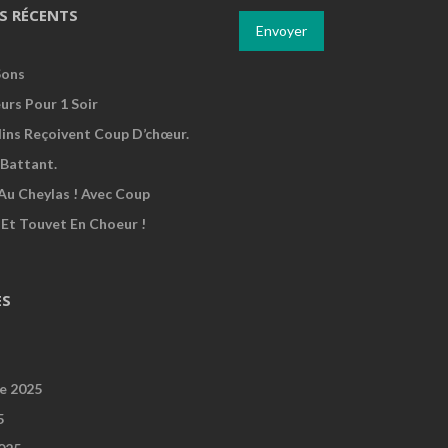
S RÉCENTS
Sons
urs Pour 1 Soir
dins Reçoivent Coup D’chœur.
Battant.
Au Cheylas ! Avec Coup
 Et Touvet En Choeur !
ES
e 2025
5