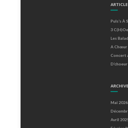
ARTICLE
Puls’s À 
3 C(h)oe
Les Bala
A Chœur 
Concert 
D’choeur
ARCHIV
Mai 2026
Décembr
Avril 202