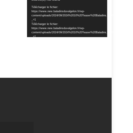
vidéo
Télécharger le fichier:
https://www.new.baladinsduvalgelon.fr/wp-
content/uploads/2024/09/2024%2010%20Teaser%20Baladins.mp4?
_=1
Télécharger le fichier:
https://www.new.baladinsduvalgelon.fr/wp-
content/uploads/2024/09/2024%2010%20Teaser%20Baladins.mp4?
_=1