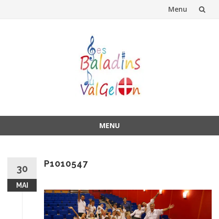
Menu
Aller
au
contenu
MENU
Aller
au
contenu
P1010547
30
MAI