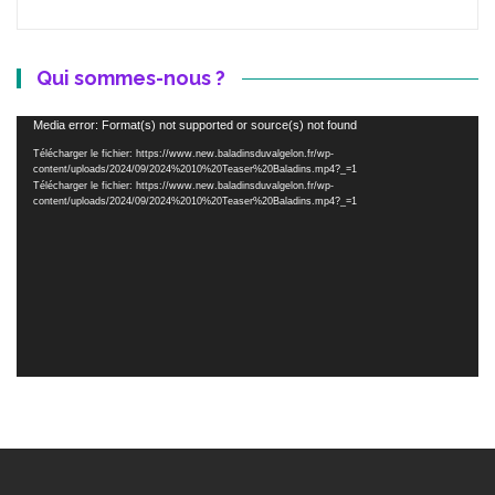
Qui sommes-nous ?
Lecteur
Media error: Format(s) not supported or source(s) not found
vidéo
Télécharger le fichier: https://www.new.baladinsduvalgelon.fr/wp-
content/uploads/2024/09/2024%2010%20Teaser%20Baladins.mp4?_=1
Télécharger le fichier: https://www.new.baladinsduvalgelon.fr/wp-
content/uploads/2024/09/2024%2010%20Teaser%20Baladins.mp4?_=1