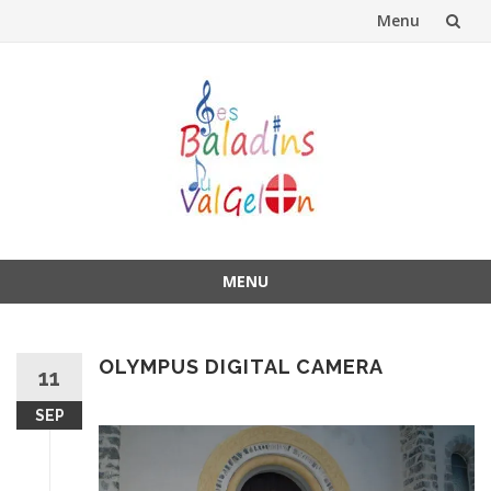
Menu
Aller
au
contenu
MENU
Aller
au
contenu
OLYMPUS DIGITAL CAMERA
11
SEP