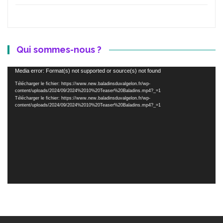
Qui sommes-nous ?
Lecteur
Media error: Format(s) not supported or source(s) not found
vidéo
Télécharger le fichier: https://www.new.baladinsduvalgelon.fr/wp-
content/uploads/2024/09/2024%2010%20Teaser%20Baladins.mp4?_=1
Télécharger le fichier: https://www.new.baladinsduvalgelon.fr/wp-
content/uploads/2024/09/2024%2010%20Teaser%20Baladins.mp4?_=1