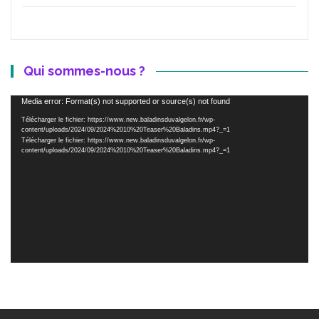
Qui sommes-nous ?
Lecteur
Media error: Format(s) not supported or source(s) not found
vidéo
Télécharger le fichier: https://www.new.baladinsduvalgelon.fr/wp-
content/uploads/2024/09/2024%2010%20Teaser%20Baladins.mp4?_=1
Télécharger le fichier: https://www.new.baladinsduvalgelon.fr/wp-
content/uploads/2024/09/2024%2010%20Teaser%20Baladins.mp4?_=1