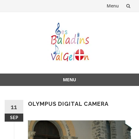
Menu
Aller
au
contenu
MENU
Aller
au
contenu
OLYMPUS DIGITAL CAMERA
11
SEP