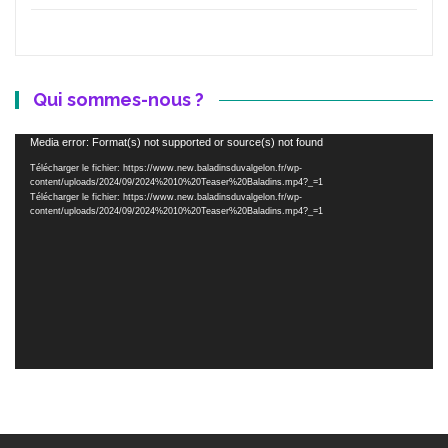
Qui sommes-nous ?
Lecteur
Media error: Format(s) not supported or source(s) not found
vidéo
Télécharger le fichier: https://www.new.baladinsduvalgelon.fr/wp-
content/uploads/2024/09/2024%2010%20Teaser%20Baladins.mp4?_=1
Télécharger le fichier: https://www.new.baladinsduvalgelon.fr/wp-
content/uploads/2024/09/2024%2010%20Teaser%20Baladins.mp4?_=1