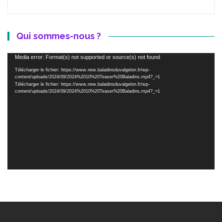
Qui sommes-nous ?
Lecteur
Media error: Format(s) not supported or source(s) not found
vidéo
Télécharger le fichier: https://www.new.baladinsduvalgelon.fr/wp-
content/uploads/2024/09/2024%2010%20Teaser%20Baladins.mp4?_=1
Télécharger le fichier: https://www.new.baladinsduvalgelon.fr/wp-
content/uploads/2024/09/2024%2010%20Teaser%20Baladins.mp4?_=1