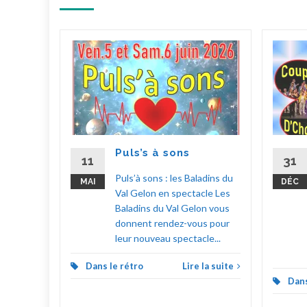
ylas !
hoeur
choeur
 à
Puls’s à sons
up
11
31
en
Puls’à sons : les Baladins du
MAI
DÉC
 Fêtes
Val Gelon en spectacle Les
Baladins du Val Gelon vous
donnent rendez-vous pour
la suite
leur nouveau spectacle...
Dans le rétro
Lire la suite
Dans