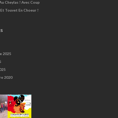
Au Cheylas ! Avec Coup
 Et Touvet En Choeur !
ES
e 2025
5
2025
re 2020