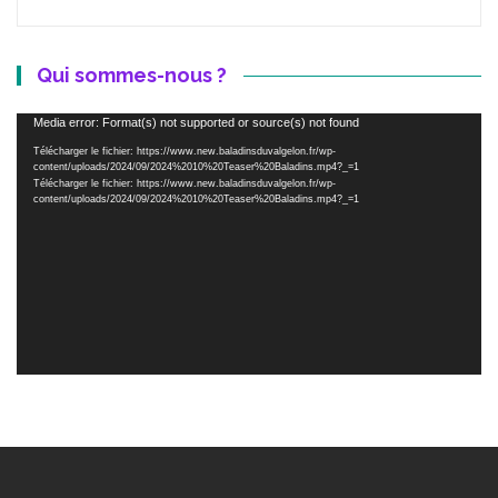
Qui sommes-nous ?
Lecteur
Media error: Format(s) not supported or source(s) not found
vidéo
Télécharger le fichier: https://www.new.baladinsduvalgelon.fr/wp-
content/uploads/2024/09/2024%2010%20Teaser%20Baladins.mp4?_=1
Télécharger le fichier: https://www.new.baladinsduvalgelon.fr/wp-
content/uploads/2024/09/2024%2010%20Teaser%20Baladins.mp4?_=1