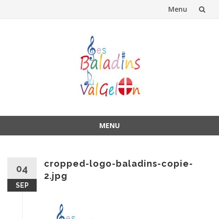
Menu
Aller
au
contenu
MENU
Aller
au
contenu
cropped-logo-baladins-copie-
04
2.jpg
SEP