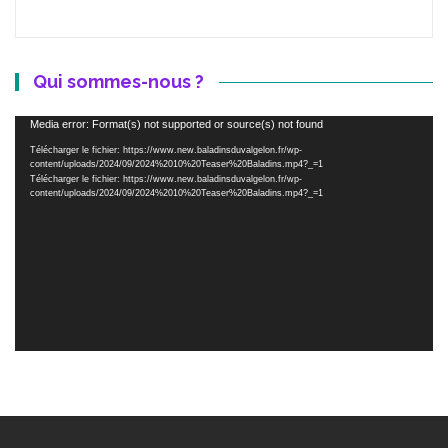
Qui sommes-nous ?
Lecteur
Media error: Format(s) not supported or source(s) not found
vidéo
Télécharger le fichier: https://www.new.baladinsduvalgelon.fr/wp-
content/uploads/2024/09/2024%2010%20Teaser%20Baladins.mp4?_=1
Télécharger le fichier: https://www.new.baladinsduvalgelon.fr/wp-
content/uploads/2024/09/2024%2010%20Teaser%20Baladins.mp4?_=1