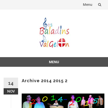
Menu
Aller
au
contenu
MENU
Aller
au
contenu
Archive 2014 2015 2
14
NOV