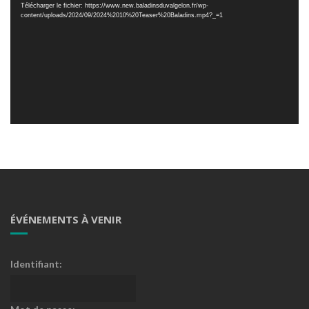
Télécharger le fichier: https://www.new.baladinsduvalgelon.fr/wp-
content/uploads/2024/09/2024%2010%20Teaser%20Baladins.mp4?_=1
ÉVÉNEMENTS À VENIR
Identifiant: