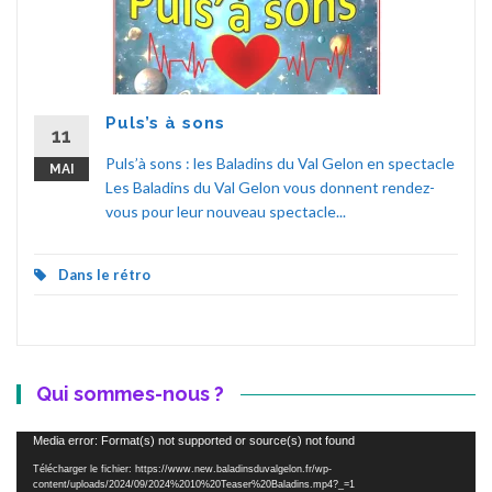
Puls’s à sons
11
Puls’à sons : les Baladins du Val Gelon en spectacle
MAI
Les Baladins du Val Gelon vous donnent rendez-
vous pour leur nouveau spectacle...
Dans le rétro
Qui sommes-nous ?
Lecteur
Media error: Format(s) not supported or source(s) not found
vidéo
Télécharger le fichier: https://www.new.baladinsduvalgelon.fr/wp-
content/uploads/2024/09/2024%2010%20Teaser%20Baladins.mp4?_=1