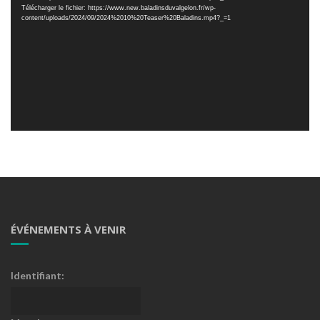
Télécharger le fichier: https://www.new.baladinsduvalgelon.fr/wp-
content/uploads/2024/09/2024%2010%20Teaser%20Baladins.mp4?_=1
ÉVÉNEMENTS À VENIR
Identifiant: