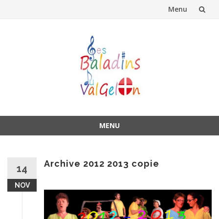
Menu
Aller
au
contenu
MENU
Aller
au
contenu
Archive 2012 2013 copie
14
NOV