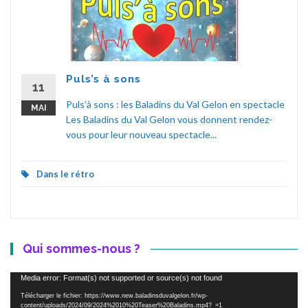
Puls’s à sons
11
Puls’à sons : les Baladins du Val Gelon en spectacle
MAI
Les Baladins du Val Gelon vous donnent rendez-
vous pour leur nouveau spectacle...
Dans le rétro
Qui sommes-nous ?
Lecteur
Media error: Format(s) not supported or source(s) not found
vidéo
Télécharger le fichier: https://www.new.baladinsduvalgelon.fr/wp-
content/uploads/2024/09/2024%2010%20Teaser%20Baladins.mp4?_=1