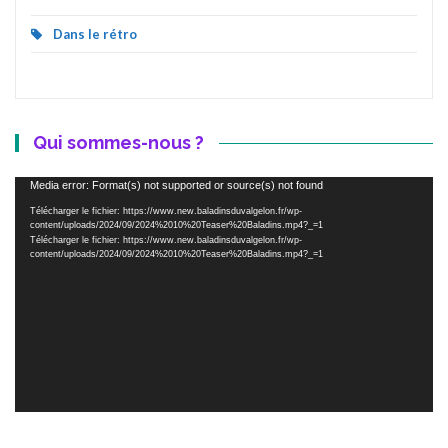
Dans le rétro
Qui sommes-nous ?
Lecteur
Media error: Format(s) not supported or source(s) not found
vidéo
Télécharger le fichier: https://www.new.baladinsduvalgelon.fr/wp-
content/uploads/2024/09/2024%2010%20Teaser%20Baladins.mp4?_=1
Télécharger le fichier: https://www.new.baladinsduvalgelon.fr/wp-
content/uploads/2024/09/2024%2010%20Teaser%20Baladins.mp4?_=1