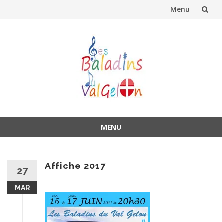
Menu
Aller
au
contenu
MENU
Aller
au
contenu
Affiche 2017
27
MAR