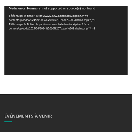
Lecteur
Media error: Format(s) not supported or source(s) not found
vidéo
Télécharger le fichier: https://www.new.baladinsduvalgelon.fr/wp-
content/uploads/2024/09/2024%2010%20Teaser%20Baladins.mp4?_=3
Télécharger le fichier: https://www.new.baladinsduvalgelon.fr/wp-
content/uploads/2024/09/2024%2010%20Teaser%20Baladins.mp4?_=3
ÉVÉNEMENTS À VENIR