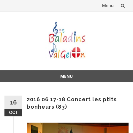
Menu
Aller
au
contenu
MENU
Aller
au
contenu
2016 06 17-18 Concert les ptits
16
bonheurs (83)
OCT