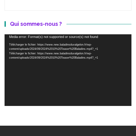
Qui sommes-nous ?
Lecteur
Media error: Format(s) not supported or source(s) not found
vidéo
Télécharger le fichier: https://www.new.baladinsduvalgelon.fr/wp-
content/uploads/2024/09/2024%2010%20Teaser%20Baladins.mp4?_=1
Télécharger le fichier: https://www.new.baladinsduvalgelon.fr/wp-
content/uploads/2024/09/2024%2010%20Teaser%20Baladins.mp4?_=1