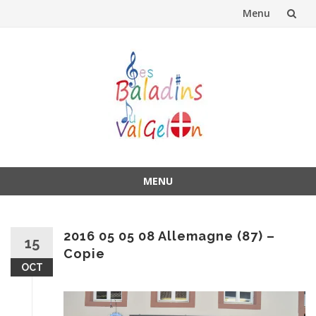
Menu
Aller
au
contenu
MENU
Aller
au
contenu
2016 05 05 08 Allemagne (87) –
15
Copie
OCT