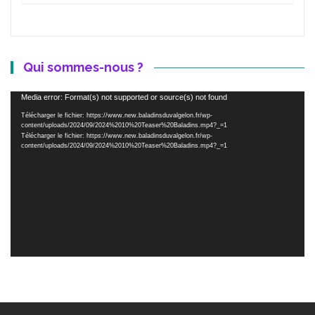
Qui sommes-nous ?
Lecteur
Media error: Format(s) not supported or source(s) not found
vidéo
Télécharger le fichier: https://www.new.baladinsduvalgelon.fr/wp-
content/uploads/2024/09/2024%2010%20Teaser%20Baladins.mp4?_=1
Télécharger le fichier: https://www.new.baladinsduvalgelon.fr/wp-
content/uploads/2024/09/2024%2010%20Teaser%20Baladins.mp4?_=1