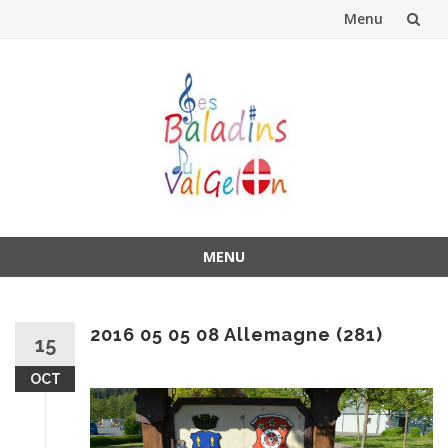
Menu
Aller
au
contenu
MENU
Aller
au
contenu
2016 05 05 08 Allemagne (281)
15
OCT