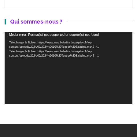
Qui sommes-nous ?
Lecteur
Media error: Format(s) not supported or source(s) not found
vidéo
Télécharger le fichier: https://www.new.baladinsduvalgelon.fr/wp-
content/uploads/2024/09/2024%2010%20Teaser%20Baladins.mp4?_=1
Télécharger le fichier: https://www.new.baladinsduvalgelon.fr/wp-
content/uploads/2024/09/2024%2010%20Teaser%20Baladins.mp4?_=1