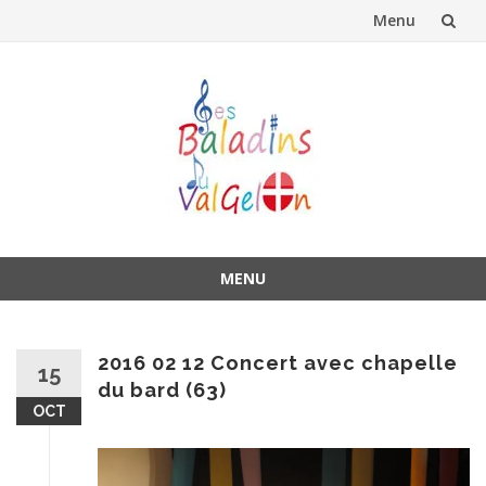
Menu
Aller
au
contenu
MENU
Aller
au
contenu
2016 02 12 Concert avec chapelle
15
du bard (63)
OCT