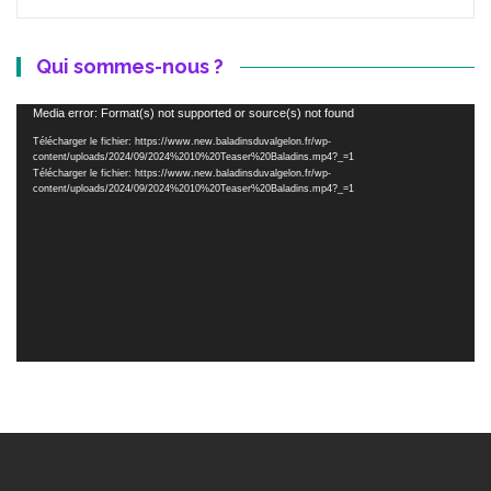
Qui sommes-nous ?
Lecteur
Media error: Format(s) not supported or source(s) not found
vidéo
Télécharger le fichier: https://www.new.baladinsduvalgelon.fr/wp-
content/uploads/2024/09/2024%2010%20Teaser%20Baladins.mp4?_=1
Télécharger le fichier: https://www.new.baladinsduvalgelon.fr/wp-
content/uploads/2024/09/2024%2010%20Teaser%20Baladins.mp4?_=1