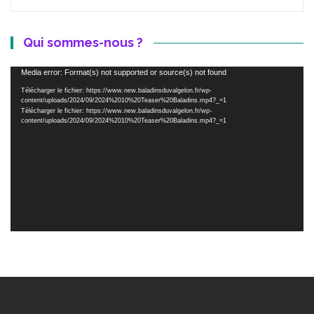
Qui sommes-nous ?
Lecteur
Media error: Format(s) not supported or source(s) not found
vidéo
Télécharger le fichier: https://www.new.baladinsduvalgelon.fr/wp-
content/uploads/2024/09/2024%2010%20Teaser%20Baladins.mp4?_=1
Télécharger le fichier: https://www.new.baladinsduvalgelon.fr/wp-
content/uploads/2024/09/2024%2010%20Teaser%20Baladins.mp4?_=1