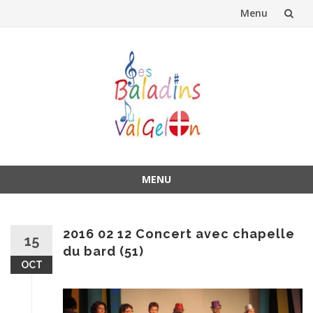
Menu
Aller
au
contenu
MENU
Aller
au
contenu
2016 02 12 Concert avec chapelle
15
du bard (51)
OCT