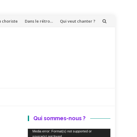
u choriste
Dans le rétro…
Qui veut chanter ?
Qui sommes-nous ?
Lecteur
Media error: Format(s) not supported or
source(s) not found