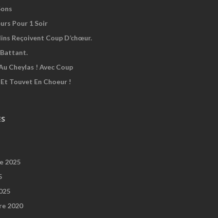
Sons
urs Pour 1 Soir
dins Reçoivent Coup D’chœur.
Battant.
Au Cheylas ! Avec Coup
 Et Touvet En Choeur !
ES
e 2025
5
2025
re 2020