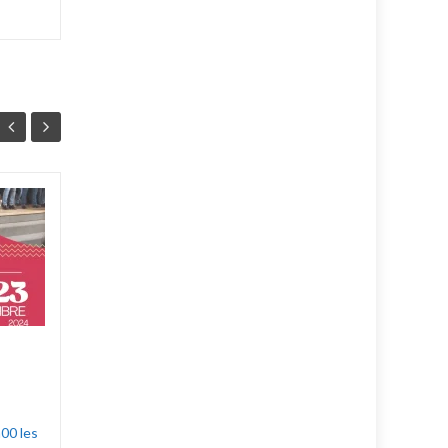
A Chœur Battant.
19
10
Les Baladins vous
AVR
FÉV
présentent leur nouveau
concert : "A Chœur Battant."
Le vendredi 23 et le Samedi
24 Mai à 20h30, salle...
Dans le rétro
Lire la suite
00 les