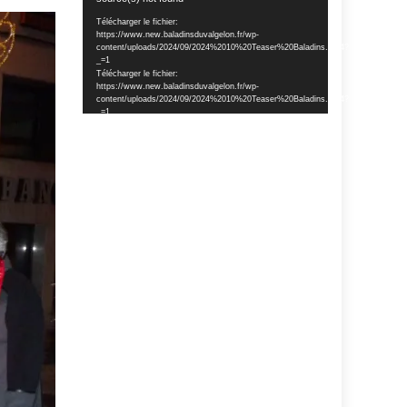
vidéo
Télécharger le fichier:
https://www.new.baladinsduvalgelon.fr/wp-
content/uploads/2024/09/2024%2010%20Teaser%20Baladins.mp4?
_=1
Télécharger le fichier:
https://www.new.baladinsduvalgelon.fr/wp-
content/uploads/2024/09/2024%2010%20Teaser%20Baladins.mp4?
_=1