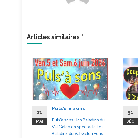
Articles similaires '
ylas !
hoeur
choeur
 à
Puls’s à sons
up
11
31
en
Puls’à sons : les Baladins du
MAI
DÉC
 Fêtes
Val Gelon en spectacle Les
Baladins du Val Gelon vous