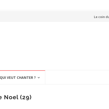
Aller
Le coin d
au
contenu
QUI VEUT CHANTER ?
 Noel (29)