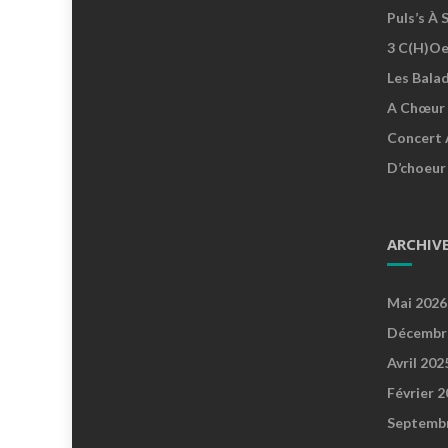
Puls’s À 
3 C(h)oe
Les Bala
A Chœur 
Concert 
D’choeur
ARCHIV
Mai 2026
Décembr
Avril 202
Février 
Septemb