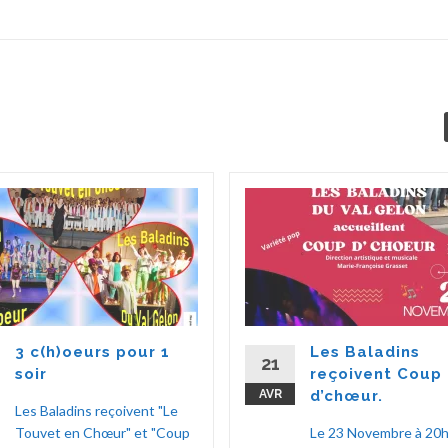
3 c(h)oeurs pour 1
Les Baladins
21
soir
reçoivent Coup
AVR
d’chœur.
Les Baladins reçoivent "Le
Touvet en Chœur" et "Coup
Le 23 Novembre à 20h