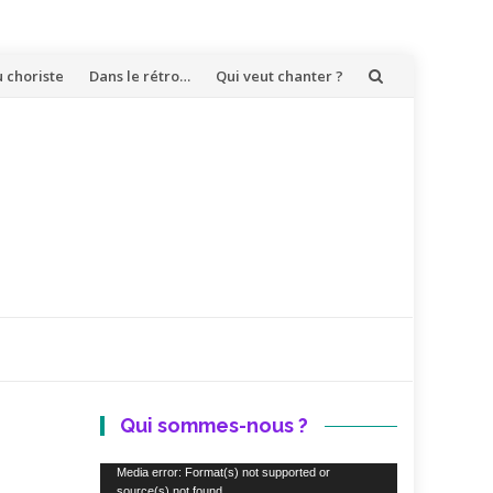
u choriste
Dans le rétro…
Qui veut chanter ?
Qui sommes-nous ?
Lecteur
Media error: Format(s) not supported or
source(s) not found