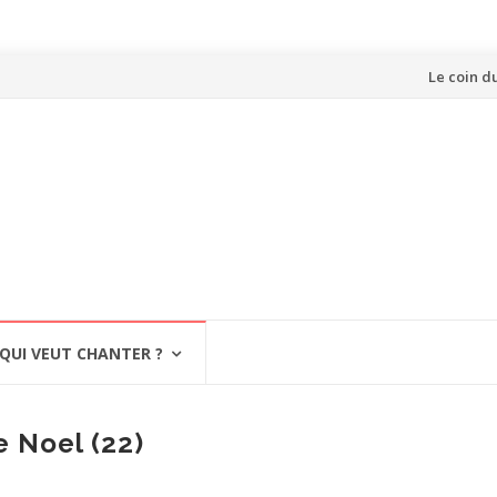
Aller
Le coin d
au
contenu
QUI VEUT CHANTER ?
 Noel (22)