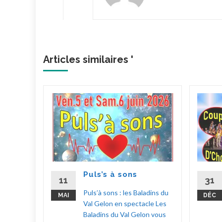
Articles similaires '
ylas !
hoeur
choeur
 à
Puls’s à sons
up
11
31
en
Puls’à sons : les Baladins du
MAI
DÉC
 Fêtes
Val Gelon en spectacle Les
Baladins du Val Gelon vous