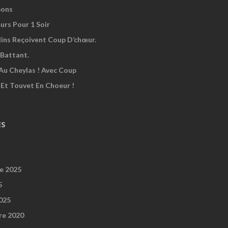
Sons
urs Pour 1 Soir
dins Reçoivent Coup D’chœur.
Battant.
Au Cheylas ! Avec Coup
 Et Touvet En Choeur !
ES
e 2025
5
2025
re 2020