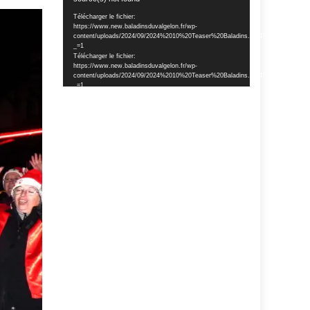
vidéo
Télécharger le fichier:
https://www.new.baladinsduvalgelon.fr/wp-
content/uploads/2024/09/2024%2010%20Teaser%20Baladins.mp4?
_=1
Télécharger le fichier:
https://www.new.baladinsduvalgelon.fr/wp-
content/uploads/2024/09/2024%2010%20Teaser%20Baladins.mp4?
_=1