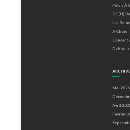
Puls’s À 
3 C(h)oe
Les Bala
A Chœur 
Concert 
D’choeur
ARCHIV
Mai 2026
Décembr
Avril 202
Février 
Septemb