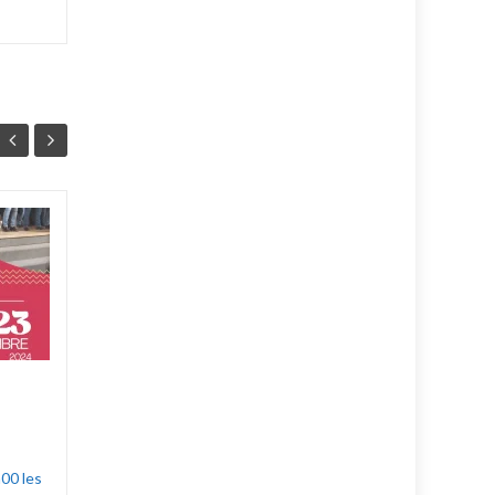
A Chœur Battant.
19
10
Les Baladins vous
AVR
FÉV
présentent leur nouveau
concert : "A Chœur Battant."
Le vendredi 23 et le Samedi
24 Mai à 20h30, salle...
Dans le rétro
Lire la suite
00 les