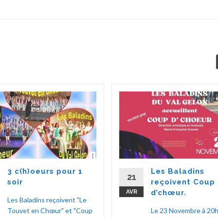
3 c(h)oeurs pour 1
Les Baladins
21
soir
reçoivent Coup
AVR
d’chœur.
Les Baladins reçoivent "Le
Touvet en Chœur" et "Coup
Le 23 Novembre à 20h