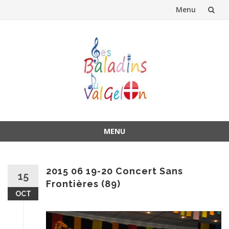
Menu
Aller
au
contenu
MENU
Aller
au
contenu
2015 06 19-20 Concert Sans
15
Frontières (89)
OCT