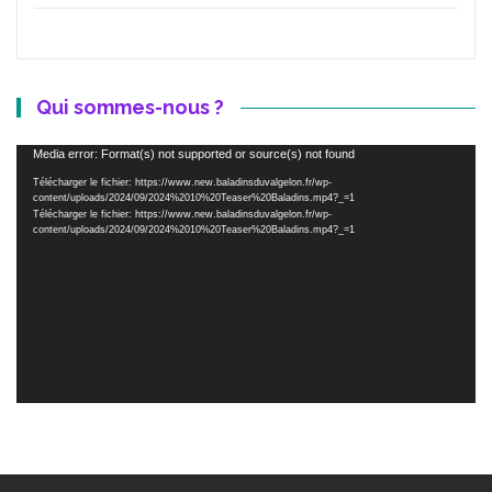
Qui sommes-nous ?
Lecteur
Media error: Format(s) not supported or source(s) not found
vidéo
Télécharger le fichier: https://www.new.baladinsduvalgelon.fr/wp-
content/uploads/2024/09/2024%2010%20Teaser%20Baladins.mp4?_=1
Télécharger le fichier: https://www.new.baladinsduvalgelon.fr/wp-
content/uploads/2024/09/2024%2010%20Teaser%20Baladins.mp4?_=1