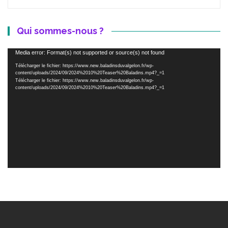
Qui sommes-nous ?
Lecteur
Media error: Format(s) not supported or source(s) not found
vidéo
Télécharger le fichier: https://www.new.baladinsduvalgelon.fr/wp-
content/uploads/2024/09/2024%2010%20Teaser%20Baladins.mp4?_=1
Télécharger le fichier: https://www.new.baladinsduvalgelon.fr/wp-
content/uploads/2024/09/2024%2010%20Teaser%20Baladins.mp4?_=1