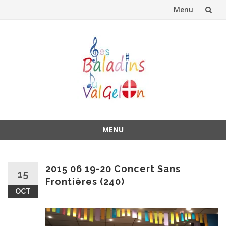
Menu
Aller
au
contenu
MENU
Aller
au
contenu
2015 06 19-20 Concert Sans
15
Frontières (240)
OCT