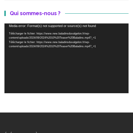
Qui sommes-nous ?
Lecteur
Media error: Format(s) not supported or source(s) not found
vidéo
Télécharger le fichier: https://www.new.baladinsduvalgelon.fr/wp-
content/uploads/2024/09/2024%2010%20Teaser%20Baladins.mp4?_=1
Télécharger le fichier: https://www.new.baladinsduvalgelon.fr/wp-
content/uploads/2024/09/2024%2010%20Teaser%20Baladins.mp4?_=1