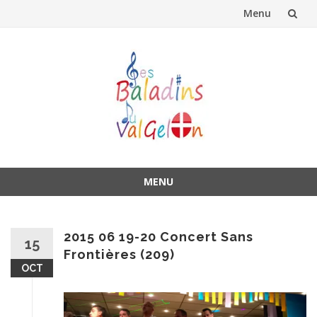
Menu
Aller
au
contenu
MENU
Aller
au
contenu
2015 06 19-20 Concert Sans
15
Frontières (209)
OCT