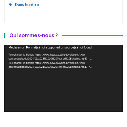
Dans le rétro
Qui sommes-nous ?
Lecteur
Media error: Format(s) not supported or source(s) not found
vidéo
Télécharger le fichier: https://www.new.baladinsduvalgelon.fr/wp-
content/uploads/2024/09/2024%2010%20Teaser%20Baladins.mp4?_=1
Télécharger le fichier: https://www.new.baladinsduvalgelon.fr/wp-
content/uploads/2024/09/2024%2010%20Teaser%20Baladins.mp4?_=1