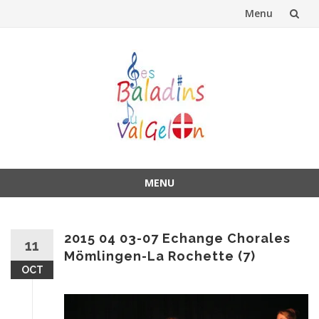
Menu
Aller
au
contenu
MENU
Aller
au
contenu
2015 04 03-07 Echange Chorales
11
Mömlingen-La Rochette (7)
OCT