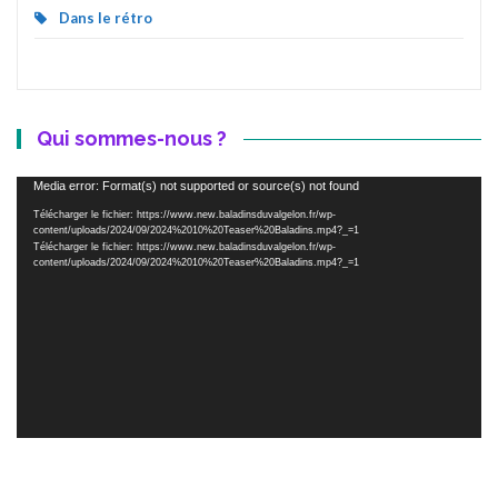
Dans le rétro
Qui sommes-nous ?
Lecteur
Media error: Format(s) not supported or source(s) not found
vidéo
Télécharger le fichier: https://www.new.baladinsduvalgelon.fr/wp-
content/uploads/2024/09/2024%2010%20Teaser%20Baladins.mp4?_=1
Télécharger le fichier: https://www.new.baladinsduvalgelon.fr/wp-
content/uploads/2024/09/2024%2010%20Teaser%20Baladins.mp4?_=1