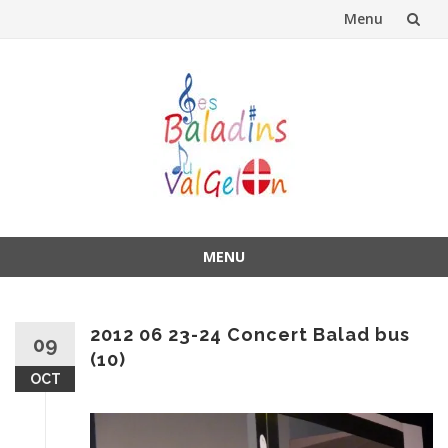
Menu
Aller
au
contenu
MENU
Aller
au
contenu
2012 06 23-24 Concert Balad bus
09
(10)
OCT