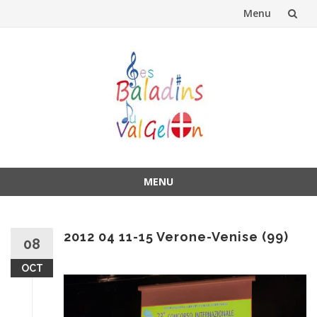
Menu
Aller
au
contenu
MENU
Aller
au
contenu
2012 04 11-15 Verone-Venise (99)
08
OCT