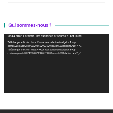
Qui sommes-nous ?
Lecteur
Media error: Format(s) not supported or source(s) not found
vidéo
Télécharger le fichier: https://www.new.baladinsduvalgelon.fr/wp-
content/uploads/2024/09/2024%2010%20Teaser%20Baladins.mp4?_=1
Télécharger le fichier: https://www.new.baladinsduvalgelon.fr/wp-
content/uploads/2024/09/2024%2010%20Teaser%20Baladins.mp4?_=1