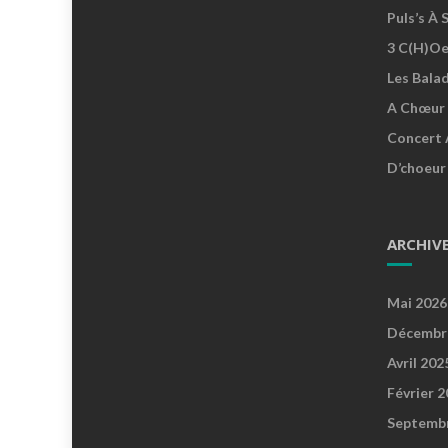
Puls’s À 
3 C(h)oe
Les Bala
A Chœur 
Concert 
D’choeur
ARCHIV
Mai 2026
Décembr
Avril 202
Février 
Septemb