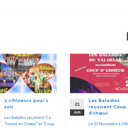
3 c(h)oeurs pour 1
Les Baladins
21
soir
reçoivent Coup
AVR
d’chœur.
Les Baladins reçoivent "Le
Touvet en Chœur" et "Coup
Le 23 Novembre à 20h