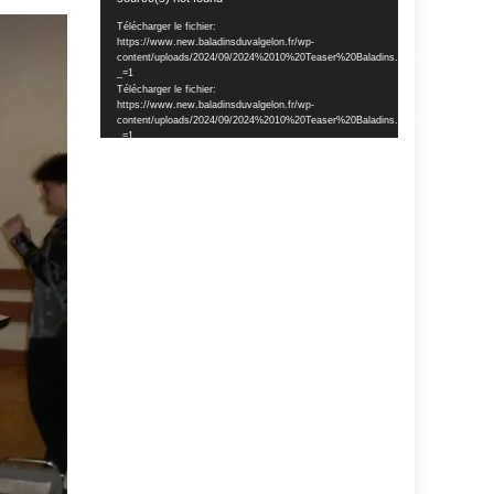
vidéo
Télécharger le fichier:
https://www.new.baladinsduvalgelon.fr/wp-
content/uploads/2024/09/2024%2010%20Teaser%20Baladins.mp4?
_=1
Télécharger le fichier:
https://www.new.baladinsduvalgelon.fr/wp-
content/uploads/2024/09/2024%2010%20Teaser%20Baladins.mp4?
_=1