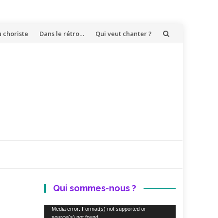
u choriste
Dans le rétro…
Qui veut chanter ?
Qui sommes-nous ?
Lecteur
Media error: Format(s) not supported or
source(s) not found