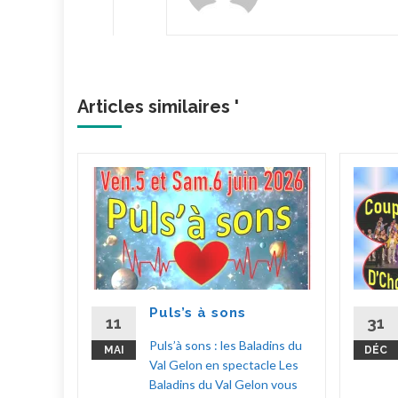
Articles similaires '
ylas !
hoeur
choeur
 à
Puls’s à sons
up
11
31
en
Puls’à sons : les Baladins du
MAI
DÉC
 Fêtes
Val Gelon en spectacle Les
Baladins du Val Gelon vous