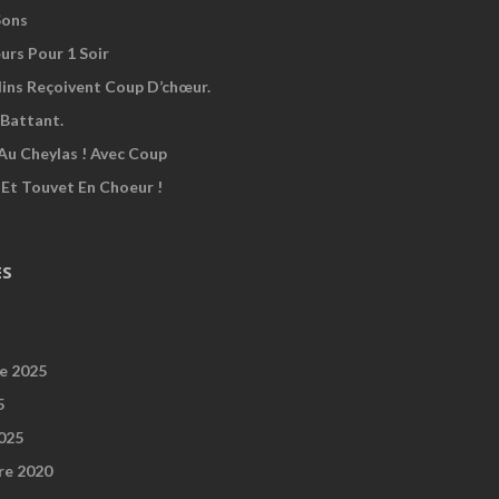
Sons
urs Pour 1 Soir
dins Reçoivent Coup D’chœur.
Battant.
Au Cheylas ! Avec Coup
 Et Touvet En Choeur !
ES
e 2025
5
2025
re 2020