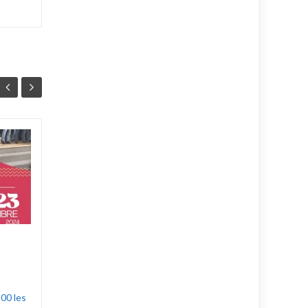
A Chœur Battant.
19
10
Les Baladins vous
AVR
FÉV
présentent leur nouveau
concert : "A Chœur Battant."
Le vendredi 23 et le Samedi
24 Mai à 20h30, salle...
Dans le rétro
Lire la suite
00 les