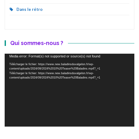
Dans le rétro
Qui sommes-nous ?
Lecteur
Media error: Format(s) not supported or source(s) not found
vidéo
Télécharger le fichier: https://www.new.baladinsduvalgelon.fr/wp-
content/uploads/2024/09/2024%2010%20Teaser%20Baladins.mp4?_=1
Télécharger le fichier: https://www.new.baladinsduvalgelon.fr/wp-
content/uploads/2024/09/2024%2010%20Teaser%20Baladins.mp4?_=1