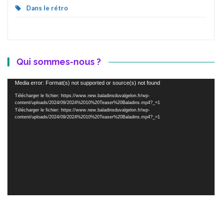
Dans le rétro
Qui sommes-nous ?
Lecteur
Media error: Format(s) not supported or source(s) not found
vidéo
Télécharger le fichier: https://www.new.baladinsduvalgelon.fr/wp-
content/uploads/2024/09/2024%2010%20Teaser%20Baladins.mp4?_=1
Télécharger le fichier: https://www.new.baladinsduvalgelon.fr/wp-
content/uploads/2024/09/2024%2010%20Teaser%20Baladins.mp4?_=1