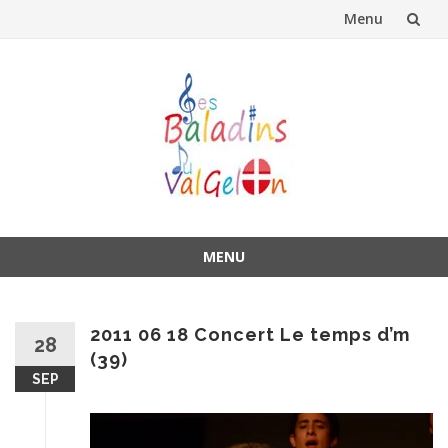
Menu
Aller
au
contenu
MENU
Aller
au
contenu
2011 06 18 Concert Le temps d’m
28
(39)
SEP