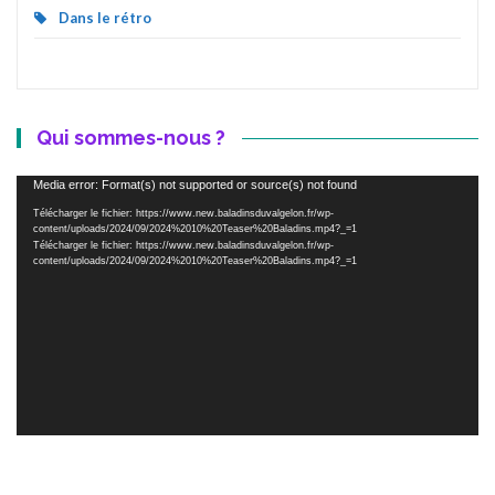
Dans le rétro
Qui sommes-nous ?
Lecteur
Media error: Format(s) not supported or source(s) not found
vidéo
Télécharger le fichier: https://www.new.baladinsduvalgelon.fr/wp-
content/uploads/2024/09/2024%2010%20Teaser%20Baladins.mp4?_=1
Télécharger le fichier: https://www.new.baladinsduvalgelon.fr/wp-
content/uploads/2024/09/2024%2010%20Teaser%20Baladins.mp4?_=1