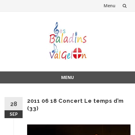
Menu
Aller
au
contenu
MENU
Aller
au
contenu
2011 06 18 Concert Le temps d’m
28
(33)
SEP