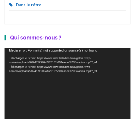
Dans le rétro
Qui sommes-nous ?
Lecteur
Media error: Format(s) not supported or source(s) not found
vidéo
Télécharger le fichier: https://www.new.baladinsduvalgelon.fr/wp-
content/uploads/2024/09/2024%2010%20Teaser%20Baladins.mp4?_=1
Télécharger le fichier: https://www.new.baladinsduvalgelon.fr/wp-
content/uploads/2024/09/2024%2010%20Teaser%20Baladins.mp4?_=1