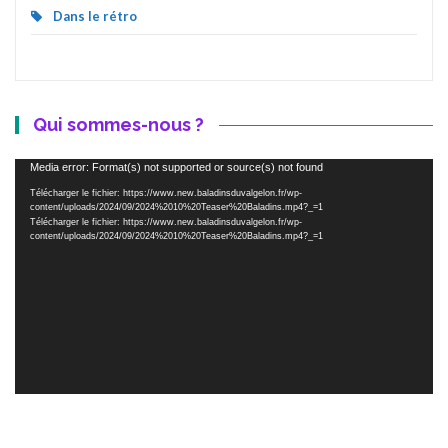
Dans le rétro
Qui sommes-nous ?
Lecteur
Media error: Format(s) not supported or source(s) not found
vidéo
Télécharger le fichier: https://www.new.baladinsduvalgelon.fr/wp-
content/uploads/2024/09/2024%2010%20Teaser%20Baladins.mp4?_=1
Télécharger le fichier: https://www.new.baladinsduvalgelon.fr/wp-
content/uploads/2024/09/2024%2010%20Teaser%20Baladins.mp4?_=1