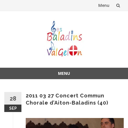
Menu
Aller
au
contenu
MENU
Aller
au
contenu
2011 03 27 Concert Commun
28
Chorale d’Aiton-Baladins (40)
SEP