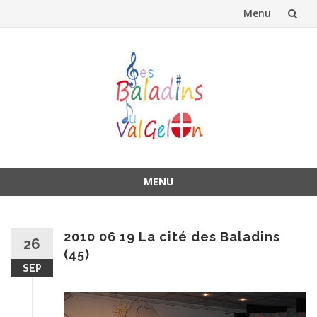
Menu
Aller
au
contenu
MENU
Aller
au
contenu
2010 06 19 La cité des Baladins
26
(45)
SEP