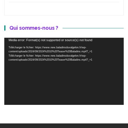
Qui sommes-nous ?
Lecteur
Media error: Format(s) not supported or source(s) not found
vidéo
Télécharger le fichier: https://www.new.baladinsduvalgelon.fr/wp-
content/uploads/2024/09/2024%2010%20Teaser%20Baladins.mp4?_=1
Télécharger le fichier: https://www.new.baladinsduvalgelon.fr/wp-
content/uploads/2024/09/2024%2010%20Teaser%20Baladins.mp4?_=1