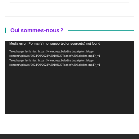
Qui sommes-nous ?
Lecteur
Media error: Format(s) not supported or source(s) not found
vidéo
Télécharger le fichier: https://www.new.baladinsduvalgelon.fr/wp-
content/uploads/2024/09/2024%2010%20Teaser%20Baladins.mp4?_=1
Télécharger le fichier: https://www.new.baladinsduvalgelon.fr/wp-
content/uploads/2024/09/2024%2010%20Teaser%20Baladins.mp4?_=1