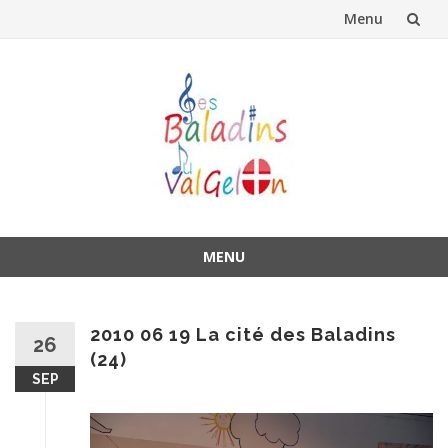
Menu
Aller
au
contenu
MENU
Aller
au
contenu
2010 06 19 La cité des Baladins
26
(24)
SEP